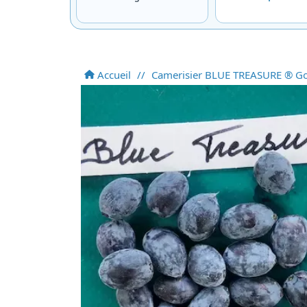
Accueil
//
Camerisier BLUE TREASURE ® G