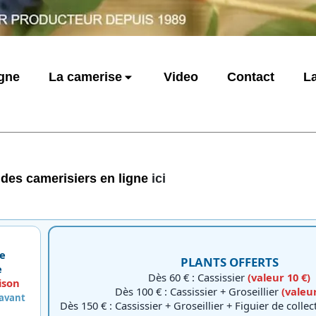
igne
La camerise
Video
Contact
La
 des camerisiers
en ligne
ici
e
PLANTS OFFERTS
e
Dès 60 € : Cassissier
(valeur 10 €)
ison
Dès 100 € : Cassissier + Groseillier
(valeur
 avant
Dès 150 € : Cassissier + Groseillier + Figuier de colle