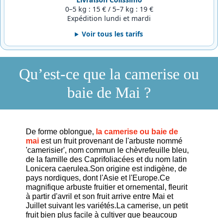
0–5 kg : 15 € / 5–7 kg : 19 €
Expédition lundi et mardi
Voir tous les tarifs
Qu’est-ce que la camerise ou
baie de Mai ?
De forme oblongue,
la camerise ou baie de
mai
est un fruit provenant de l'arbuste nommé
'camerisier', nom commun le chèvrefeuille bleu,
de la famille des Caprifoliacées et du nom latin
Lonicera caerulea.Son origine est indigène, de
pays nordiques, dont l'Asie et l'Europe.Ce
magnifique arbuste fruitier et ornemental, fleurit
à partir d'avril et son fruit arrive entre Mai et
Juillet suivant les variétés.La camerise, un petit
fruit bien plus facile à cultiver que beaucoup