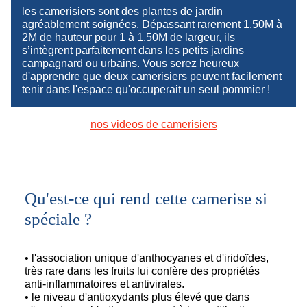
les camerisiers sont des plantes de jardin
agréablement soignées. Dépassant rarement 1.50M à
2M de hauteur pour 1 à 1.50M de largeur, ils
s’intègrent parfaitement dans les petits jardins
campagnard ou urbains. Vous serez heureux
d'apprendre que deux camerisiers peuvent facilement
tenir dans l'espace qu'occuperait un seul pommier !
nos videos de camerisiers
Qu'est-ce qui rend cette camerise si
spéciale ?
• l'association unique d'anthocyanes et d'iridoïdes,
très rare dans les fruits lui confère des propriétés
anti-inflammatoires et antivirales.
• le niveau d'antioxydants plus élevé que dans