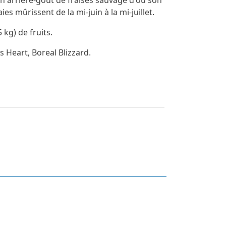
un arrière-goût de fraises sauvage d'ou son
s mûrissent de la mi-juin à la mi-juillet.
kg) de fruits.
s Heart, Boreal Blizzard.