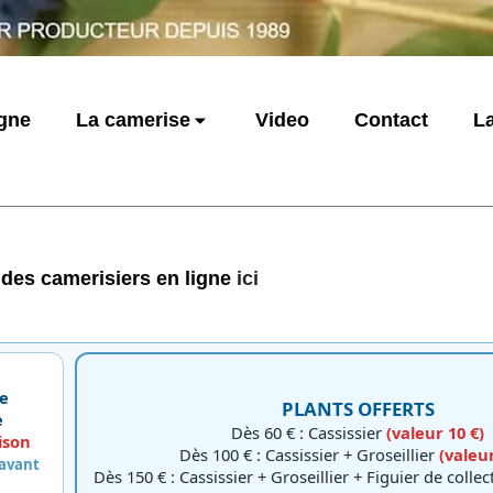
igne
La camerise
Video
Contact
La
 des camerisiers
en ligne
ici
e
PLANTS OFFERTS
e
Dès 60 € : Cassissier
(valeur 10 €)
ison
Dès 100 € : Cassissier + Groseillier
(valeur
 avant
Dès 150 € : Cassissier + Groseillier + Figuier de colle